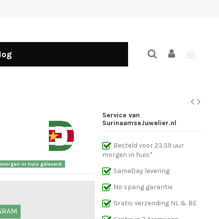
log
Service van
SurinaamseJuwelier.nl
Besteld voor 23.59 uur
morgen in huis*
g morgen in huis geleverd.
SameDay levering
No spang garantie
Gratis verzending NL & BE
 GRAM