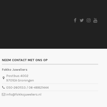
NEEM CONTACT MET ONS OP
Fokko Juweliers
Postbus 4002
9701EA Groningen
050-2601133 / 06-48821444
info@fokkojuweliers.nl