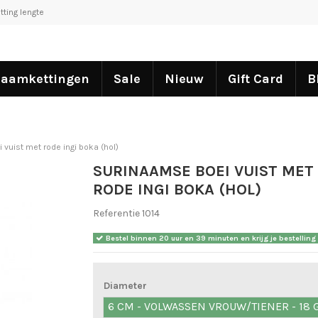
tting lengte
aamkettingen
Sale
Nieuw
Gift Card
B
vuist met rode ingi boka (hol)
SURINAAMSE BOEI VUIST MET
RODE INGI BOKA (HOL)
Referentie
1014
Bestel binnen
20 uur en 39 minuten
en krijg je bestellin
Diameter
6 CM - VOLWASSEN VROUW/TIENER - 18