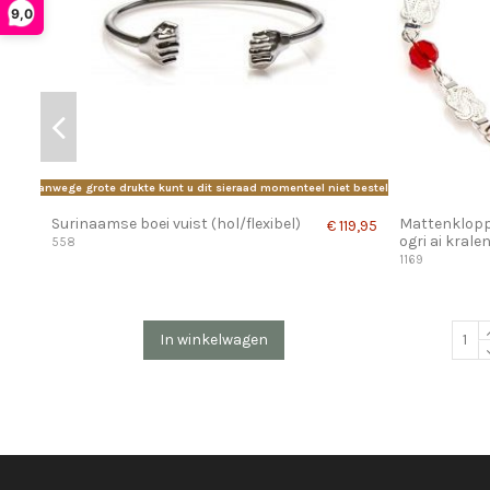
9,0
Vanwege grote drukte kunt u dit sieraad momenteel niet bestellen.
Surinaamse boei vuist (hol/flexibel)
Mattenklopp
€ 119,95
ogri ai krale
558
1169
In winkelwagen