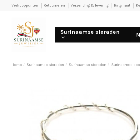
Verkooppunten
Retourneren
Verzending & levering
Ringmaat
Ke
Surinaamse sieraden
N
Home
Surinaamse sieraden
Surinaamse sieraden
Surinaamse boei 