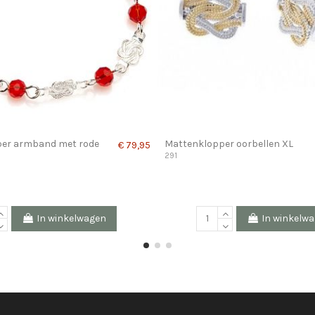
er armband met rode
Mattenklopper oorbellen XL
€ 79,95
n
291
In winkelwagen
In winkelw