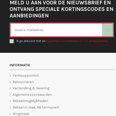
MELD U AAN VOOR DE NIEUWSBRIEF EN
ONTVANG SPECIALE KORTINGSCODES EN
AANBIEDINGEN
Ik ga akkoord met de
algemene voorwaarden
en het
privacybeleid
.
INFORMATIE
Verkooppunten
Retourneren
Verzending & levering
Algemene voorwaarden
Betaalmogelijkheden
Betaal in max. 48 termijnen!
Ringmaat