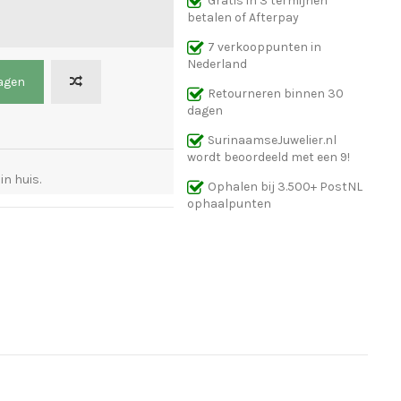
Gratis in 3 termijnen
betalen of Afterpay
7 verkooppunten in
Nederland
agen
Retourneren binnen 30
dagen
SurinaamseJuwelier.nl
wordt beoordeeld met een 9!
n huis.
Ophalen bij 3.500+ PostNL
ophaalpunten