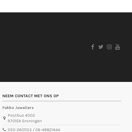
NEEM CONTACT MET ONS OP
Fokko Juweliers
Postbus 4002
9701EA Groningen
050-2601133 / 06-48821444