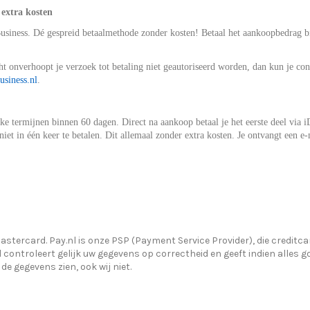
 extra kosten
Business. Dé gespreid betaalmethode zonder kosten! Betaal het aankoopbedrag bi
ht onverhoopt je verzoek tot betaling niet geautoriseerd worden, dan kun je co
siness.nl
.
lijke termijnen binnen 60 dagen. Direct na aankoop betaal je het eerste deel via
 niet in één keer te betalen. Dit allemaal zonder extra kosten. Je ontvangt een 
stercard. Pay.nl is onze PSP (Payment Service Provider), die creditcar
controleert gelijk uw gegevens op correctheid en geeft indien alles goed
de gegevens zien, ook wij niet.