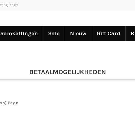
tting lengte
aamkettingen
Sale
Nieuw
Gift Card
B
BETAALMOGELIJKHEDEN
sp) Pay.nl