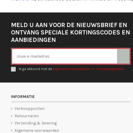
MELD U AAN VOOR DE NIEUWSBRIEF EN
ONTVANG SPECIALE KORTINGSCODES EN
AANBIEDINGEN
Ik ga akkoord met de
algemene voorwaarden
en het
privacybeleid
.
INFORMATIE
Verkooppunten
Retourneren
Verzending & levering
Algemene voorwaarden