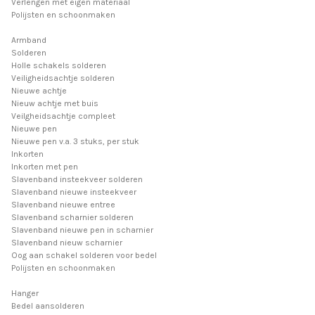
Verlengen met eigen materiaal
Polijsten en schoonmaken
Armband
Solderen
Holle schakels solderen
Veiligheidsachtje solderen
Nieuwe achtje
Nieuw achtje met buis
Veilgheidsachtje compleet
Nieuwe pen
Nieuwe pen v.a. 3 stuks, per stuk
Inkorten
Inkorten met pen
Slavenband insteekveer solderen
Slavenband nieuwe insteekveer
Slavenband nieuwe entree
Slavenband scharnier solderen
Slavenband nieuwe pen in scharnier
Slavenband nieuw scharnier
Oog aan schakel solderen voor bedel
Polijsten en schoonmaken
Hanger
Bedel aansolderen