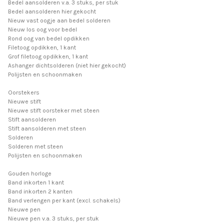
Bedel aansolderen v.a. 3 stuks, per stuk
Bedel aansolderen hier gekocht
Nieuw vast oogje aan bedel solderen
Nieuw los oog voor bedel
Rond oog van bedel opdikken
Filetoog opdikken, 1 kant
Grof filetoog opdikken, 1 kant
Ashanger dichtsolderen (niet hier gekocht)
Polijsten en schoonmaken
Oorstekers
Nieuwe stift
Nieuwe stift oorsteker met steen
Stift aansolderen
Stift aansolderen met steen
Solderen
Solderen met steen
Polijsten en schoonmaken
Gouden horloge
Band inkorten 1 kant
Band inkorten 2 kanten
Band verlengen per kant (excl. schakels)
Nieuwe pen
Nieuwe pen v.a. 3 stuks, per stuk