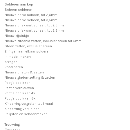
Solderen aan kop
Scheen solderen
Nieuwe halve scheen, tot 2,5mm
Nieuwe halve scheen, tot 3,5mm
Nieuwe driekwart scheen, tot 2,5mm
Nieuwe driekwart scheen, tot 3,5mm
Nieuw zijstukje
Nieuwe zirconia zetten, inclusief steen tot 5mm
Steen zetten, exclusief steen
2 ringen aan elkaar solderen
In model maken
Afzagen
Rhodineren
Nieuwe chaton & zetten
Nieuwe gladomzetting & zetten
Pootje opdikken
Pootje vernieuwen
Pootje opdikken 4x
Pootje opdikken 6x
Kinderring vergroten tot 1 maat
Kinderrring verkleinen
Polijsten en schoonmaken
Trouwring
Oprekken