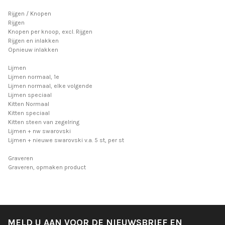
Rijgen / Knopen
Rijgen
Knopen per knoop, excl. Rijgen
Rijgen en inlakken
Opnieuw inlakken
Lijmen
Lijmen normaal, 1e
Lijmen normaal, elke volgende
Lijmen speciaal
Kitten Normaal
Kitten speciaal
Kitten steen van zegelring
Lijmen + nw swarovski
Lijmen + nieuwe swarovski v.a. 5 st, per st
Graveren
Graveren, opmaken product
MELD U AAN VOOR DE NIEUWSBRIEF EN