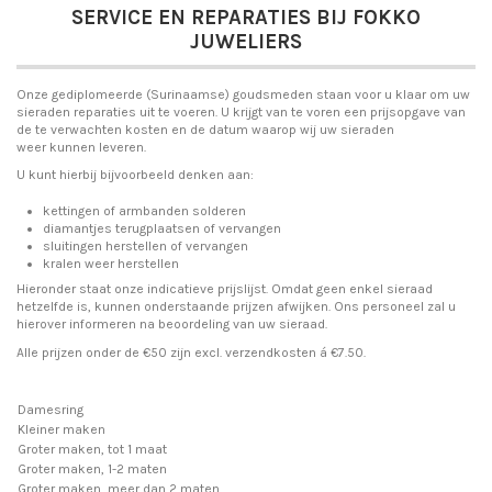
SERVICE EN REPARATIES BIJ FOKKO
JUWELIERS
Onze gediplomeerde (Surinaamse) goudsmeden staan voor u klaar om uw
sieraden reparaties uit te voeren. U krijgt van te voren een prijsopgave van
de te verwachten kosten en de datum waarop wij uw sieraden
weer kunnen leveren.
U kunt hierbij bijvoorbeeld denken aan:
kettingen of armbanden solderen
diamantjes terugplaatsen of vervangen
sluitingen herstellen of vervangen
kralen weer herstellen
Hieronder staat onze indicatieve prijslijst. Omdat geen enkel sieraad
hetzelfde is, kunnen onderstaande prijzen afwijken. Ons personeel zal u
hierover informeren na beoordeling van uw sieraad.
Alle prijzen onder de €50 zijn excl. verzendkosten á €7.50.
Damesring
Kleiner maken
Groter maken, tot 1 maat
Groter maken, 1-2 maten
Groter maken, meer dan 2 maten