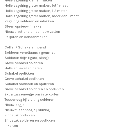
Holle zegelring kleiner maken
Holle zegelring groter maken, tot 1 maat
Holle zegelring groter maken, 1-2 maten
Holle zegelring groter maken, meer dan 1 maat
Zegelring solderen en inlakken
Steen opnieuw inlakken
Nieuwe zetrand en opnieuw zetten
Polijsten en schoonmaken
Collier / Schakelarmband
Solderen venetiaans / gourmet
Solderen (bijv. figaro, slang)
Grove schakel solderen
Holle schakel solderen
Schakel opdikken
Grove schakel opdikken
Schakel solderen en opdikken
Grove schakel solderen en opdikken
Extra tussenoogje om in te korten
Tussenoog bij sluiting solderen
Nieuw oogje
Nieuw tussenoog bij sluiting
Eindstuk opdikken
Eindstuk solderen en opdikken
Inkorten