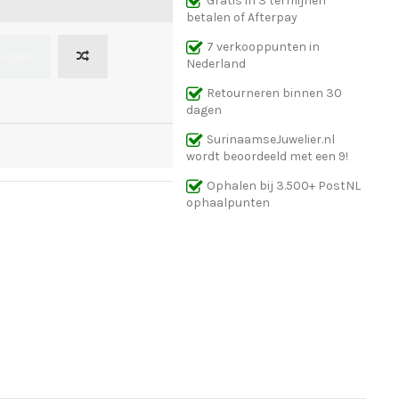
Gratis in 3 termijnen
betalen of Afterpay
7 verkooppunten in
lwagen
Nederland
Retourneren binnen 30
dagen
SurinaamseJuwelier.nl
wordt beoordeeld met een 9!
Ophalen bij 3.500+ PostNL
ophaalpunten