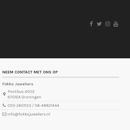
NEEM CONTACT MET ONS OP
Fokko Juweliers
Postbus 4002
9701EA Groningen
050-2601133 / 06-48821444
info@fokkojuweliers.nl