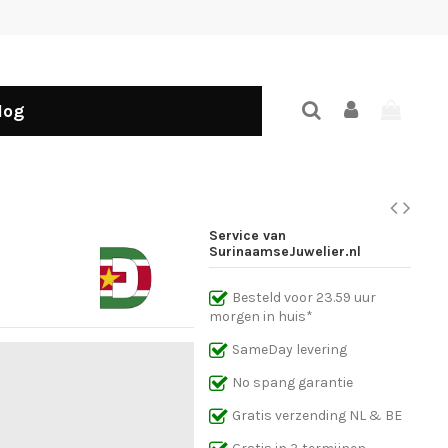
log
Service van
SurinaamseJuwelier.nl
Besteld voor 23.59 uur
morgen in huis*
SameDay levering
No spang garantie
Gratis verzending NL & BE