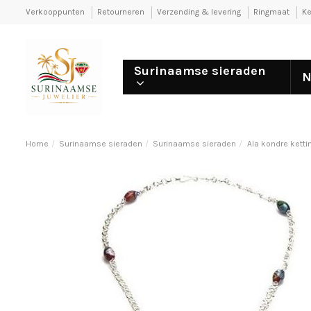
Verkooppunten
Retourneren
Verzending & levering
Ringmaat
Ke
Surinaamse sieraden
N
Home
Surinaamse sieraden
Surinaamse sieraden
Ala kondre ketti