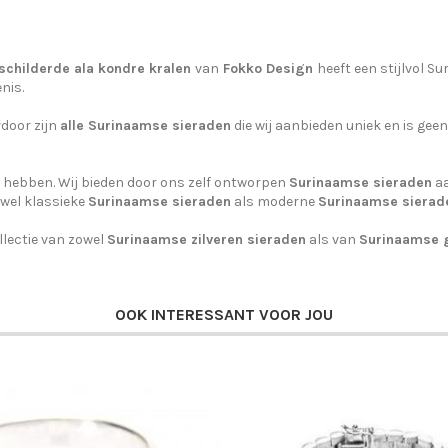
schilderde ala kondre kralen
van
Fokko Design
heeft een stijlvol S
nis.
door zijn
alle Surinaamse sieraden
die wij aanbieden uniek en is gee
s hebben. Wij bieden door ons zelf ontworpen
Surinaamse sieraden
aa
owel klassieke
Surinaamse sieraden
als moderne
Surinaamse sierad
lectie van zowel
Surinaamse zilveren sieraden
als van
Surinaamse 
OOK INTERESSANT VOOR JOU