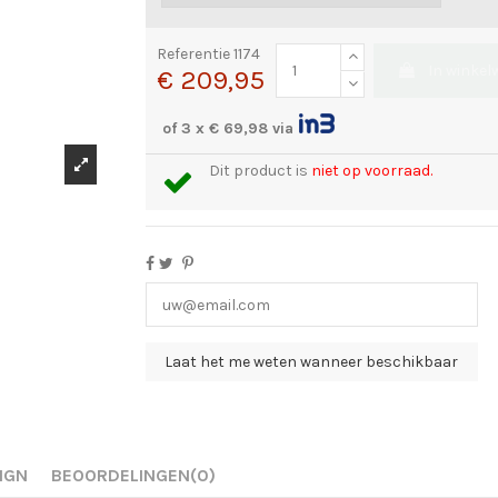
Referentie
1174
In winke
€ 209,95
of 3 x € 69,98 via
Dit product is
niet op voorraad.
IGN
BEOORDELINGEN
(0)