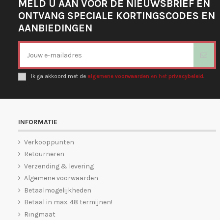
MELD U AAN VOOR DE NIEUWSBRIEF EN
ONTVANG SPECIALE KORTINGSCODES EN
AANBIEDINGEN
Ik ga akkoord met de
algemene voorwaarden
en het
privacybeleid
.
INFORMATIE
Verkooppunten
Retourneren
Verzending & levering
Algemene voorwaarden
Betaalmogelijkheden
Betaal in max. 48 termijnen!
Ringmaat