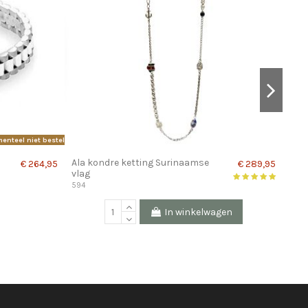
enteel niet bestellen.
Vanwege 
Ala kondre ketting Surinaamse
Ala 
€ 264,95
€ 289,95
vlag
761
594
In winkelwagen