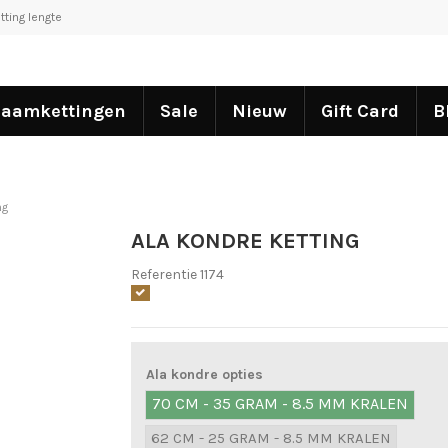
tting lengte
aamkettingen
Sale
Nieuw
Gift Card
B
ng
ALA KONDRE KETTING
Referentie
1174
Ala kondre opties
70 CM - 35 GRAM - 8.5 MM KRALEN
62 CM - 25 GRAM - 8.5 MM KRALEN