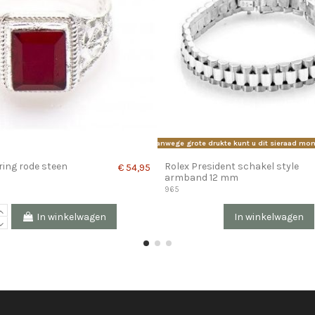
Vanwege grote drukte kunt u dit sieraad mom
ing rode steen
Rolex President schakel style
€ 54,95
armband 12 mm
965
In winkelwagen
In winkelwagen