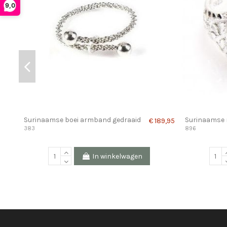
9,0
Surinaamse boei armband gedraaid
Surinaamse r
€ 189,95
383
896
In winkelwagen