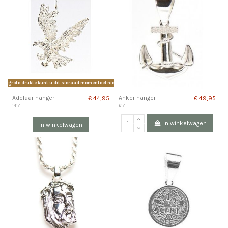
e grote drukte kunt u dit sieraad momenteel niet bestellen.
Adelaar hanger
Anker hanger
€ 44,95
€ 49,95
1417
617
In winkelwagen
In winkelwagen