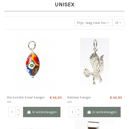
UNISEX
Prijs: laag naar hoog
12
Ala kondre kraal hanger
Adelaar hanger
€ 44,95
€ 44,95
1107
1415
In winkelwagen
In winkelwagen