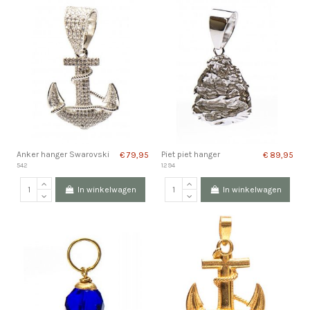
Anker hanger Swarovski
Piet piet hanger
€ 79,95
€ 89,95
542
1294
In winkelwagen
In winkelwagen