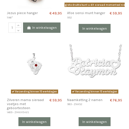
Vanwege grote drukte kunt u dit sieraad momenteel niet be
Jezus piece hanger
Afoe sensi munt hanger
€ 49,95
€ 59,95
1146*
952
In winkelwagen
In winkelwagen
Verzending binnen 15 werkdagen
Verzending binnen 15 werkdagen
Zilveren mama sieraad
Naamketting 2 namen
€ 59,95
€ 76,95
voetjes met
983 - ZNK52
geboortesteen
1489 - ZMKH15-GS
In winkelwagen
In winkelwagen