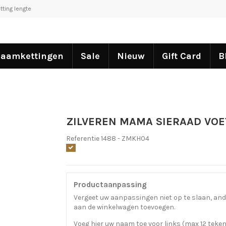
tting lengte
aamkettingen
Sale
Nieuw
Gift Card
B
ZILVEREN MAMA SIERAAD VOE
Referentie
1488 - ZMKH04
Productaanpassing
Vergeet uw aanpassingen niet op te slaan, and
aan de winkelwagen toevoegen.
Voeg hier uw naam toe voor links (max 12 teke