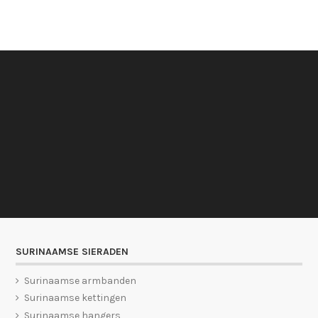
SURINAAMSE SIERADEN
Surinaamse armbanden
Surinaamse kettingen
Surinaamse hangers