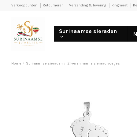
Verkooppunten
Retourneren
Verzending & levering
Ringmaat
Ke
Surinaamse sieraden
N
Home
Surinaamse sieraden
Zilveren mama sieraad voetjes