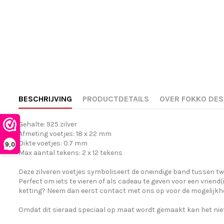
BESCHRIJVING
PRODUCTDETAILS
OVER FOKKO DES
Gehalte: 925 zilver
Afmeting voetjes: 18 x 22 mm
Dikte voetjes: 0.7 mm
9,0
Max aantal tekens: 2 x 12 tekens
Deze zilveren voetjes symboliseert de oneindige band tussen t
Perfect om iets te vieren of als cadeau te geven voor een vriend(
ketting? Neem dan eerst contact met ons op voor de mogelijkh
Omdat dit sieraad speciaal op maat wordt gemaakt kan het nie