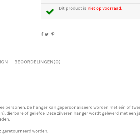
Dit product is
niet op voorraad.
IGN
BEOORDELINGEN
(0)
wee personen. De hanger kan gepersonaliseerd worden met één of twe
in), dierbare of geliefde. Deze zilveren hanger wordt geleverd met een 
eden.
t geretourneerd worden.