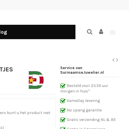
log
Service van
TJES
SurinaamseJuwelier.nl
Besteld voor 23.59 uur
morgen in huis*
SameDay levering
No spang garantie
ers kunt u het product niet
Gratis verzending NL & BE
ns)