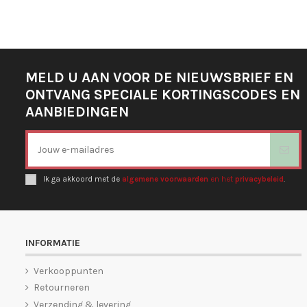
MELD U AAN VOOR DE NIEUWSBRIEF EN
ONTVANG SPECIALE KORTINGSCODES EN
AANBIEDINGEN
Ik ga akkoord met de
algemene voorwaarden
en het
privacybeleid
.
INFORMATIE
Verkooppunten
Retourneren
Verzending & levering