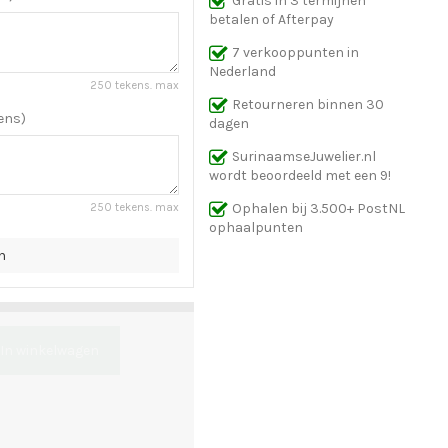
Gratis in 3 termijnen
betalen of Afterpay
7 verkooppunten in
Nederland
250 tekens. max
Retourneren binnen 30
ens)
dagen
SurinaamseJuwelier.nl
wordt beoordeeld met een 9!
Ophalen bij 3.500+ PostNL
250 tekens. max
ophaalpunten
n
In winkelwagen