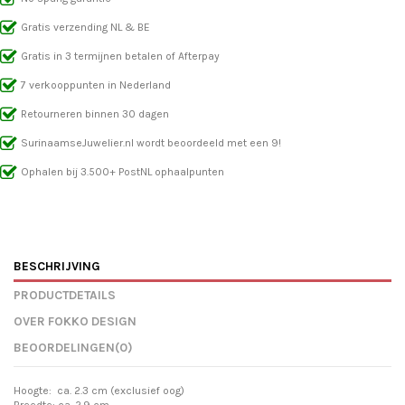
Gratis verzending NL & BE
Gratis in 3 termijnen betalen of Afterpay
7 verkooppunten in Nederland
Retourneren binnen 30 dagen
SurinaamseJuwelier.nl wordt beoordeeld met een 9!
Ophalen bij 3.500+ PostNL ophaalpunten
BESCHRIJVING
PRODUCTDETAILS
OVER FOKKO DESIGN
BEOORDELINGEN
(0)
Hoogte: ca. 2.3 cm (exclusief oog)
Breedte: ca. 2.9 cm