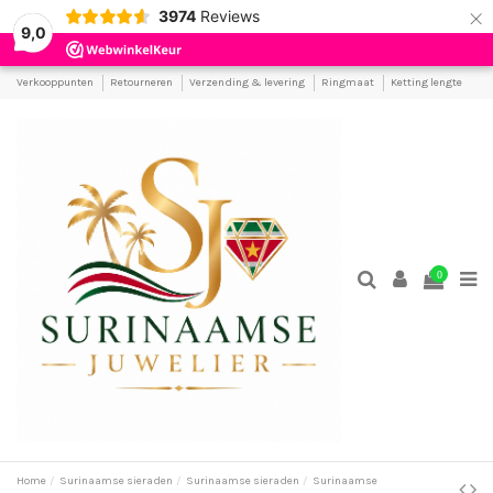
×
3974
Reviews
9,0
Verkooppunten
Retourneren
Verzending & levering
Ringmaat
Ketting lengte
0
Home
Surinaamse sieraden
Surinaamse sieraden
Surinaamse