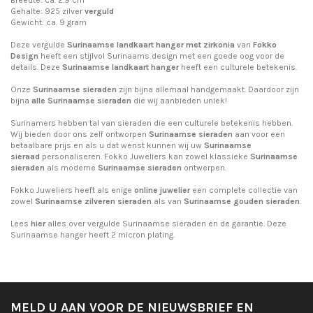
Gehalte: 925 zilver
verguld
Gewicht: ca. 9 gram
Deze vergulde
Surinaamse landkaart hanger
met zirkonia
van
Fokko
Design
heeft een stijlvol Surinaams design met een goede oog voor de
details. Deze
Surinaamse
landkaart hanger
heeft een culturele betekenis.
Onze
Surinaamse sieraden
zijn bijna allemaal handgemaakt. Daardoor zijn
bijna
alle Surinaamse sieraden
die wij aanbieden uniek!
Surinamers hebben tal van sieraden die een culturele betekenis hebben.
Wij bieden door ons zelf ontworpen
Surinaamse sieraden
aan voor een
betaalbare prijs en als u dat wenst kunnen wij uw
Surinaamse
sieraad
personaliseren. Fokko Juweliers kan zowel klassieke
Surinaamse
sieraden
als moderne
Surinaamse sieraden
ontwerpen.
Fokko Juweliers heeft als enige
online juwelier
een complete collectie van
zowel
Surinaamse zilveren sieraden
als van
Surinaamse gouden sieraden
.
Lees
hier
alles over vergulde Surinaamse sieraden en de garantie. Deze
Surinaamse hanger heeft 2 micron plating.
MELD U AAN VOOR DE NIEUWSBRIEF EN