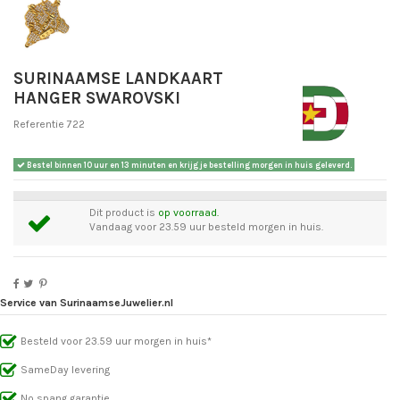
SURINAAMSE LANDKAART
HANGER SWAROVSKI
Referentie
722
Bestel binnen
10 uur en 13 minuten
en krijg je bestelling morgen in huis geleverd.
Dit product is
op voorraad.
Vandaag voor 23.59 uur besteld morgen in huis.
Service van SurinaamseJuwelier.nl
Besteld voor 23.59 uur morgen in huis*
SameDay levering
No spang garantie