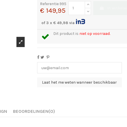
Referentie
995
In winkel
€ 149,95
of 3 x € 49,98 via
Dit product is
niet op voorraad.
IGN
BEOORDELINGEN
(0)