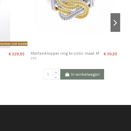
enteel niet bestellen.
Mattenklopper ring bi-color maat M
Mat
€ 229,95
€ 59,95
290
802
In winkelwagen