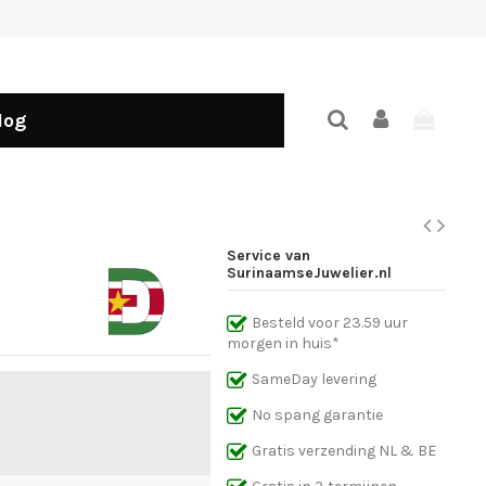
log
Service van
SurinaamseJuwelier.nl
Besteld voor 23.59 uur
morgen in huis*
SameDay levering
No spang garantie
Gratis verzending NL & BE