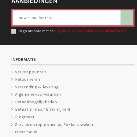
AANBIEDINGEN
Ik ga akkoord met de
algemene voorwaarden
en het
privacybeleid
.
INFORMATIE
Verkooppunten
Retourneren
Verzending & levering
Algemene voorwaarden
Betaalmogelijkheden
Betaal in max. 48 termijnen!
Ringmaat
Service en reparaties bij Fokko Juweliers
Onderhoud