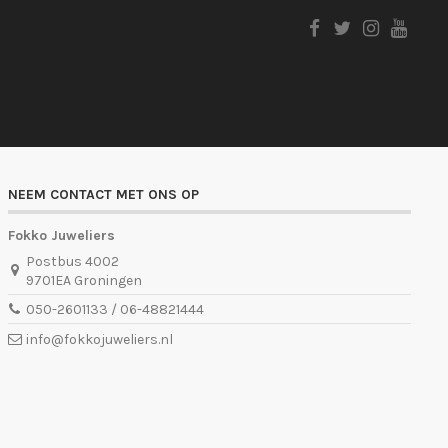
NEEM CONTACT MET ONS OP
Fokko Juweliers
Postbus 4002
9701EA Groningen
050-2601133 / 06-48821444
info@fokkojuweliers.nl