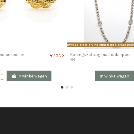
Vanwege grote drukte kunt u dit sieraad mom
er oorbellen
Koningsketting mattenklopper
€ 49,95
491
In winkelwagen
In winkelwagen