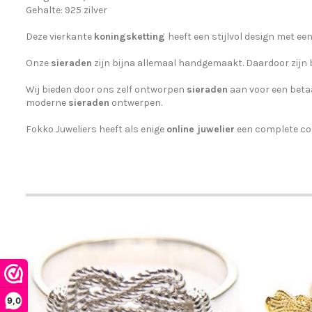
Gehalte: 925 zilver
Deze vierkante
koningsketting
h
eeft een stijlvol design met ee
Onze
sieraden
zijn bijna allemaal handgemaakt. Daardoor zijn b
Wij bieden door ons zelf ontworpen
sieraden
aan voor een betaa
moderne
sieraden
ontwerpen.
Fokko Juweliers heeft als enige
online juwelier
een complete col
9,0