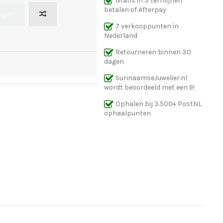
Gratis in 3 termijnen
betalen of Afterpay
wagen
7 verkooppunten in
Nederland
Retourneren binnen 30
dagen
SurinaamseJuwelier.nl
wordt beoordeeld met een 9!
Ophalen bij 3.500+ PostNL
ophaalpunten