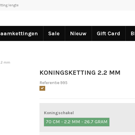
tting lengte
aamkettingen
Sale
Nieuw
Gift Card
B
2.2 mm
KONINGSKETTING 2.2 MM
Referentie
995
Koningschakel
70 CM - 2.2 MM - 26.7 GRAM