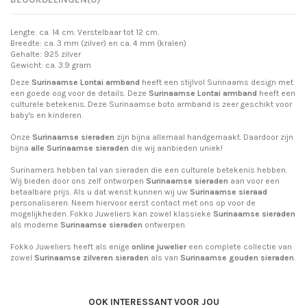
Lengte: ca. 14 cm. Verstelbaar tot 12 cm.
Breedte: ca. 3 mm (zilver) en ca. 4 mm (kralen)
Gehalte: 925 zilver
Gewicht: ca. 3.9 gram
Deze
Surinaamse Lontai armband
heeft een stijlvol Surinaams design met
een goede oog voor de details. Deze
Surinaamse Lontai armband
heeft een
culturele betekenis. Deze Surinaamse boto armband is zeer geschikt voor
baby's en kinderen.
Onze
Surinaamse sieraden
zijn bijna allemaal handgemaakt. Daardoor zijn
bijna
alle Surinaamse sieraden
die wij aanbieden uniek!
Surinamers hebben tal van sieraden die een culturele betekenis hebben.
Wij bieden door ons zelf ontworpen
Surinaamse sieraden
aan voor een
betaalbare prijs. Als u dat wenst kunnen wij uw
Surinaamse sieraad
personaliseren. Neem hiervoor eerst contact met ons op voor de
mogelijkheden. Fokko Juweliers kan zowel klassieke
Surinaamse sieraden
als moderne
Surinaamse sieraden
ontwerpen.
Fokko Juweliers heeft als enige
online juwelier
een complete collectie van
zowel
Surinaamse zilveren sieraden
als van
Surinaamse gouden sieraden
.
OOK INTERESSANT VOOR JOU