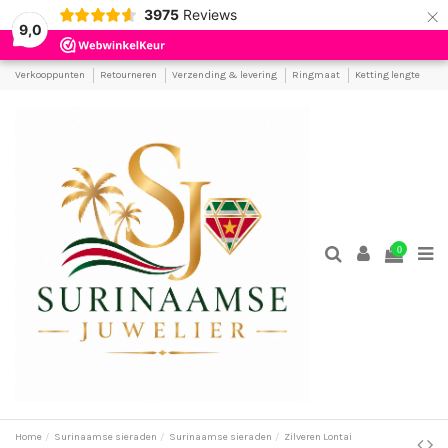
×
3975
Reviews
9,0
Verkooppunten
Retourneren
Verzending & levering
Ringmaat
Ketting lengte
0
Home
Surinaamse sieraden
Surinaamse sieraden
Zilveren Lontai