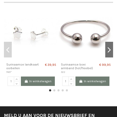
Surinaamse landkaart
Surinaamse boei
S
€ 39,95
€ 99,95
oorbellen
armband (hol/flexibel)
s
769*
322
4
In winkelwagen
In winkelwagen
MELD U AAN VOOR DE NIEUWSBRIEF EN