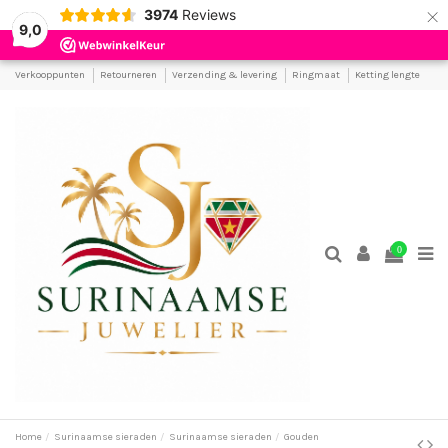
×
3974
Reviews
9,0
Verkooppunten
Retourneren
Verzending & levering
Ringmaat
Ketting lengte
0
Home
Surinaamse sieraden
Surinaamse sieraden
Gouden