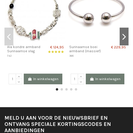
Ala kondre armband
Surinaamse boei
€ 124,95
€ 229,95
Surinaamse vlag
armband (massief)
S
742
368
m
(
1
In winkelwagen
In winkelwagen
MELD U AAN VOOR DE NIEUWSBRIEF EN
ONTVANG SPECIALE KORTINGSCODES EN
AANBIEDINGEN