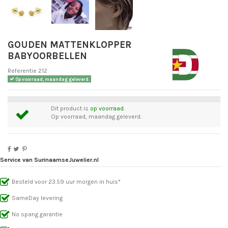
GOUDEN MATTENKLOPPER
BABYOORBELLEN
Referentie
212
Op voorraad, maandag geleverd.
Dit product is
op voorraad.
Op voorraad, maandag geleverd.
Service van SurinaamseJuwelier.nl
Besteld voor 23.59 uur morgen in huis*
SameDay levering
No spang garantie