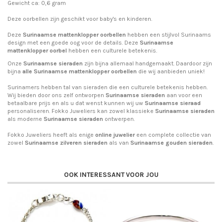
Gewicht ca: 0,6 gram
Deze oorbellen zijn geschikt voor baby's en kinderen.
Deze
Surinaamse mattenklopper oorbellen
hebben een stijlvol Surinaams
design met een goede oog voor de details. Deze
Surinaamse
mattenklopper oorbel
hebben een culturele betekenis.
Onze
Surinaamse sieraden
zijn bijna allemaal handgemaakt. Daardoor zijn
bijna
alle Surinaamse mattenklopper oorbellen
die wij aanbieden uniek!
Surinamers hebben tal van sieraden die een culturele betekenis hebben.
Wij bieden door ons zelf ontworpen
Surinaamse sieraden
aan voor een
betaalbare prijs en als u dat wenst kunnen wij uw
Surinaamse sieraad
personaliseren. Fokko Juweliers kan zowel klassieke
Surinaamse sieraden
als moderne
Surinaamse sieraden
ontwerpen.
Fokko Juweliers heeft als enige
online juwelier
een complete collectie van
zowel
Surinaamse zilveren sieraden
als van
Surinaamse gouden sieraden
.
OOK INTERESSANT VOOR JOU
-1