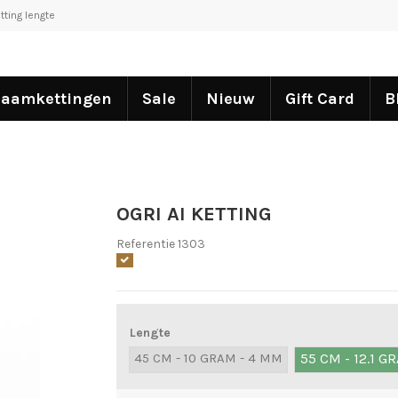
tting lengte
aamkettingen
Sale
Nieuw
Gift Card
B
OGRI AI KETTING
Referentie
1303
Lengte
45 CM - 10 GRAM - 4 MM
55 CM - 12.1 G