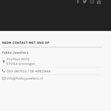
NEEM CONTACT MET ONS OP
Fokko Juweliers
Postbus 4002
9701EA Groningen
050-2601133 / 06-48821444
info@fokkojuweliers.nl