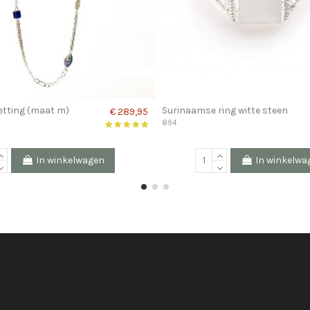
etting (maat m)
Surinaamse ring witte steen
€ 289,95
894
In winkelwagen
In winkelwa