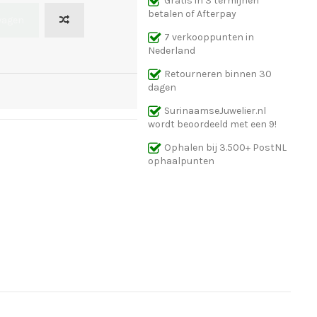
Gratis in 3 termijnen
betalen of Afterpay
wagen
7 verkooppunten in
Nederland
Retourneren binnen 30
dagen
SurinaamseJuwelier.nl
wordt beoordeeld met een 9!
Ophalen bij 3.500+ PostNL
ophaalpunten