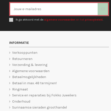
Ik ga akkoord met de
algemene voorwaarden
en het
privacybeleid
.
INFORMATIE
Verkooppunten
Retourneren
Verzending & levering
Algemene voorwaarden
Betaalmogelijkheden
Betaal in max. 48 termijnen!
Ringmaat
Service en reparaties bij Fokko Juweliers
Onderhoud
Surinaamse sieraden groothandel