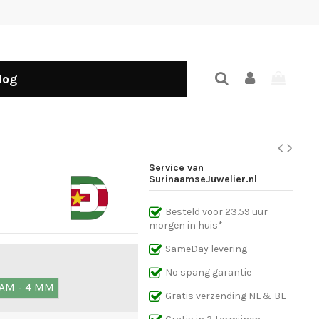
log
Service van
SurinaamseJuwelier.nl
Besteld voor 23.59 uur
morgen in huis*
SameDay levering
No spang garantie
RAM - 4 MM
Gratis verzending NL & BE