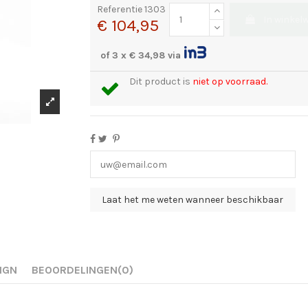
Referentie
1303
In winkel
€ 104,95
of 3 x € 34,98 via
Dit product is
niet op voorraad.
IGN
BEOORDELINGEN
(0)