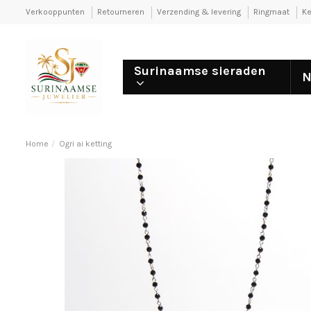
Verkooppunten
Retourneren
Verzending & levering
Ringmaat
Ke
Surinaamse sieraden
N
Home
Ogri ai ketting