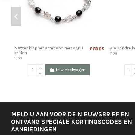
Mattenklopper armband met ogri ai
Ala kondre k
€ 89,95
kralen
1108
1093
In winkelwagen
MELD U AAN VOOR DE NIEUWSBRIEF EN
ONTVANG SPECIALE KORTINGSCODES EN
AANBIEDINGEN