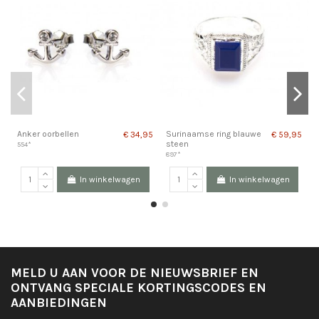
Anker oorbellen
Surinaamse ring blauwe
M
€ 34,95
€ 59,95
steen
554*
3
897*
In winkelwagen
In winkelwagen
MELD U AAN VOOR DE NIEUWSBRIEF EN
ONTVANG SPECIALE KORTINGSCODES EN
AANBIEDINGEN